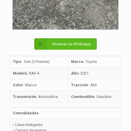
Reservar via Whatsapp
Tipo:
Sub (5 Puertas)
Marca:
Toyota
Modelo:
RAV-4
Año:
2021
Color:
Blanco
Tracción:
4X4
Transmisión:
Automática
Combustible:
Gasolina
Comodidades
• Llave inteligente
• Camara de reversa